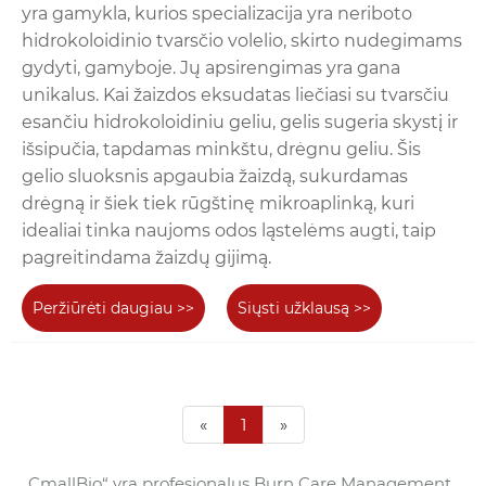
yra gamykla, kurios specializacija yra neriboto
hidrokoloidinio tvarsčio volelio, skirto nudegimams
gydyti, gamyboje. Jų apsirengimas yra gana
unikalus. Kai žaizdos eksudatas liečiasi su tvarsčiu
esančiu hidrokoloidiniu geliu, gelis sugeria skystį ir
išsipučia, tapdamas minkštu, drėgnu geliu. Šis
gelio sluoksnis apgaubia žaizdą, sukurdamas
drėgną ir šiek tiek rūgštinę mikroaplinką, kuri
idealiai tinka naujoms odos ląstelėms augti, taip
pagreitindama žaizdų gijimą.
Peržiūrėti daugiau >>
Siųsti užklausą >>
«
1
»
„CmallBio“ yra profesionalus Burn Care Management