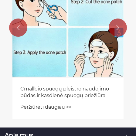


Cmallbio spuogų pleistro naudojimo
būdas ir kasdienė spuogų priežiūra
Peržiūrėti daugiau >>
Apie mus