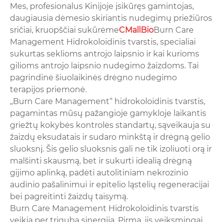
Mes, profesionalus Kinijoje įsikūręs gamintojas,
daugiausia dėmesio skiriantis nudegimų priežiūros
sričiai, kruopščiai sukūrėme
CMallBio
Burn Care
Management Hidrokoloidinis tvarstis, specialiai
sukurtas seklioms antrojo laipsnio ir kai kurioms
gilioms antrojo laipsnio nudegimo žaizdoms. Tai
pagrindinė šiuolaikinės drėgno nudegimo
terapijos priemonė.
„Burn Care Management“ hidrokoloidinis tvarstis,
pagamintas mūsų pažangioje gamykloje laikantis
griežtų kokybės kontrolės standartų, sąveikauja su
žaizdų eksudatais ir sudaro minkštą ir drėgną gelio
sluoksnį. Šis gelio sluoksnis gali ne tik izoliuoti orą ir
malšinti skausmą, bet ir sukurti idealią drėgną
gijimo aplinką, padėti autolitiniam nekrozinio
audinio pašalinimui ir epitelio ląstelių regeneracijai
bei pagreitinti žaizdų taisymą.
Burn Care Management Hidrokoloidinis tvarstis
veikia per trigubą sinergiją. Pirma, jis veiksmingai