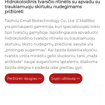
Hidrokoloidinis tvarsčio ritinėlis su apvadu su
traukiamuoju skirtuku nudegimams
prižiūrėti
Taizhou Cmall Biotechnology Co., Ltd. (CMallBio)
yra pirmaujanti gamintoja, kuri specializuojasi tokio
tipo tvarsčių gamyboje. Įspūdingiausia apvaduoto
hidrokoloidinio tvarsčio ritinėlio su traukiamuoju
skirtuku, skirto nudegimų priežiūrai, savybė yra
„protingas sugėrimas“. Kai žaizda išsiskiria skysčiu,
tvarstis virsta minkštu gelio sluoksniu, tarsi „maža
antklodė“ naujai augančioms ląstelėms, išlaikoma
žaizda drėgna ir padeda odai greičiau gyti.
Peržiūrėti daugiau >>
Siųsti užklausą >>