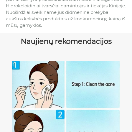
Hidrokoloidiniai tvarsčiai gamintojas ir tiekėjas Kinijoje.
Nuoširdžiai sveikiname jus didmenine prekyba
aukštos kokybės produktais už konkurencingą kainą iš
mūsų gamyklos.
Naujienų rekomendacijos