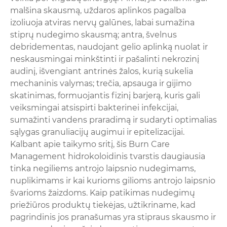
malšina skausmą, uždaros aplinkos pagalba
izoliuoja atviras nervų galūnes, labai sumažina
stiprų nudegimo skausmą; antra, švelnus
debridementas, naudojant gelio aplinką nuolat ir
neskausmingai minkštinti ir pašalinti nekrozinį
audinį, išvengiant antrinės žalos, kurią sukelia
mechaninis valymas; trečia, apsauga ir gijimo
skatinimas, formuojantis fizinį barjerą, kuris gali
veiksmingai atsispirti bakterinei infekcijai,
sumažinti vandens praradimą ir sudaryti optimalias
sąlygas granuliacijų augimui ir epitelizacijai.
Kalbant apie taikymo sritį, šis Burn Care
Management hidrokoloidinis tvarstis daugiausia
tinka negiliems antrojo laipsnio nudegimams,
nuplikimams ir kai kurioms gilioms antrojo laipsnio
švarioms žaizdoms. Kaip patikimas nudegimų
priežiūros produktų tiekėjas, užtikriname, kad
pagrindinis jos pranašumas yra stipraus skausmo ir