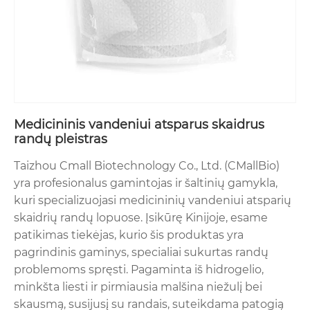
Medicininis vandeniui atsparus skaidrus
randų pleistras
Taizhou Cmall Biotechnology Co., Ltd. (CMallBio)
yra profesionalus gamintojas ir šaltinių gamykla,
kuri specializuojasi medicininių vandeniui atsparių
skaidrių randų lopuose. Įsikūrę Kinijoje, esame
patikimas tiekėjas, kurio šis produktas yra
pagrindinis gaminys, specialiai sukurtas randų
problemoms spręsti. Pagaminta iš hidrogelio,
minkšta liesti ir pirmiausia malšina niežulį bei
skausmą, susijusį su randais, suteikdama patogią