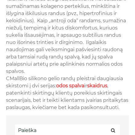
sumažinamas kolageno perteklius, minkština ir
išlygina iškilusius randus (pvz., hipertrofinius ir
keloidinius). Kaip „antroji oda“ randams, sumažina
niežulį, tempimą ir kitus diskomfortus, kuriuos
sukelia išsausėjimas, ir apsaugo subtilius randus
nuo išorinės trinties ir dirginimo. Ilgalaikis
naudojimas gali veiksmingai pašviesinti raudoną
arba tamsiai rudą randų spalvą, kad jų spalva
palaipsniui artėtų prie aplinkinės normalios odos
spalvos.
CMallBio silikono gelio randų pleistrai daugiausia
skirstomi į dvi serijas:
odos spalva
ir
skaidrus
,
patenkinti skirtingų klientų poreikius skirtingais
scenarijais, bet ir teikti klientams įvairias pritaikytas
paslaugas, kviečiame bet kada pasikonsultuoti.