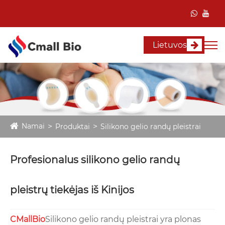
Lietuvos
Namai
Produktai
Silikono gelio randų pleistrai
Profesionalus silikono gelio randų
pleistrų tiekėjas iš Kinijos
CMallBio
Silikono gelio randų pleistrai yra plonas