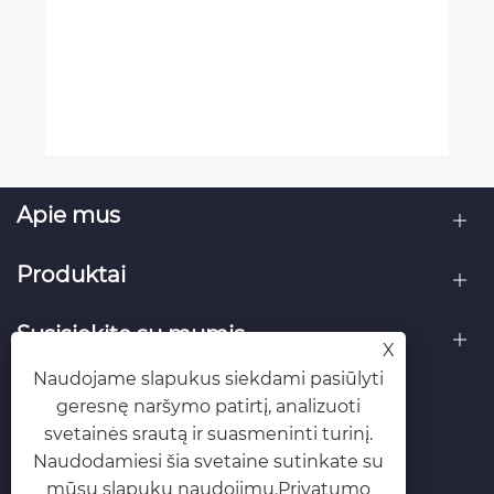
Apie mus
Produktai
Susisiekite su mumis
X
Naudojame slapukus siekdami pasiūlyti
SEKITE MUS
geresnę naršymo patirtį, analizuoti
svetainės srautą ir suasmeninti turinį.
Naudodamiesi šia svetaine sutinkate su
mūsų slapukų naudojimu.
Privatumo