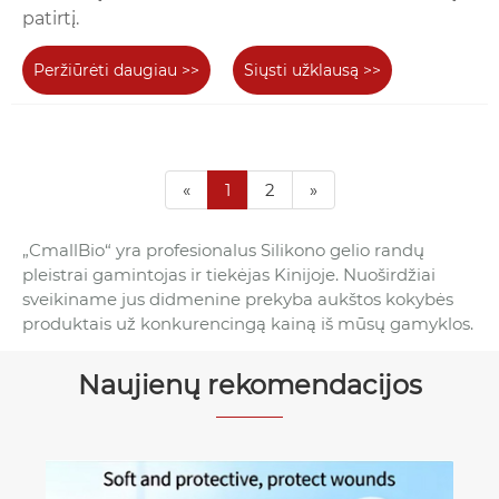
patirtį.
Peržiūrėti daugiau >>
Siųsti užklausą >>
«
1
2
»
„CmallBio“ yra profesionalus Silikono gelio randų
pleistrai gamintojas ir tiekėjas Kinijoje. Nuoširdžiai
sveikiname jus didmenine prekyba aukštos kokybės
produktais už konkurencingą kainą iš mūsų gamyklos.
Naujienų rekomendacijos