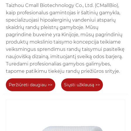
Taizhou Cmall Biotechnology Co., Ltd. (CMallBio),
kaip profesionalus gamintojas ir šaltinių gamykla,
specializuojasi hipoalerginių vandeniui atsparių
skaidrių randų pleistrų gamyboje. Mūsų
pagrindinė buveinė yra Kinijoje, mūsų pagrindinių
produktų mokslinio taisymo koncepcija teikiame
veiksmingus sprendimus randų taisymui pasitelkę
naujovišką dizainą, imituojantį sveiką odos barjerą.
Turėdami profesionalias gamybos galimybes,
tapome patikimu tiekėju randų priežiūros srityje.
Peržiūrėti daugiau >>
Siųsti užklausą >>