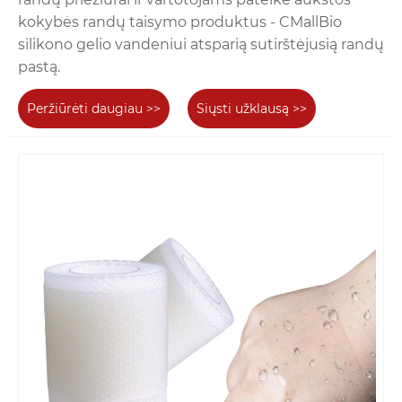
kokybės randų taisymo produktus - CMallBio
silikono gelio vandeniui atsparią sutirštėjusią randų
pastą.
Peržiūrėti daugiau >>
Siųsti užklausą >>