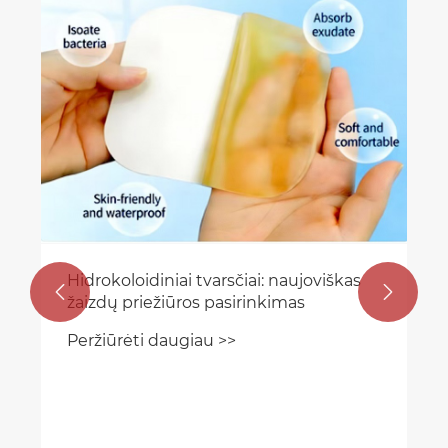
Hidrokoloidiniai tvarsčiai: naujoviškas


žaizdų priežiūros pasirinkimas
Peržiūrėti daugiau >>