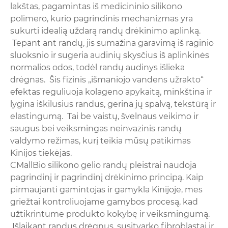
lakštas, pagamintas iš medicininio silikono
polimero, kurio pagrindinis mechanizmas yra
sukurti idealią uždarą randų drėkinimo aplinką.
Tepant ant randų, jis sumažina garavimą iš raginio
sluoksnio ir sugeria audinių skysčius iš aplinkinės
normalios odos, todėl randų audinys išlieka
drėgnas. Šis fizinis „išmaniojo vandens užrakto“
efektas reguliuoja kolageno apykaitą, minkština ir
lygina iškilusius randus, gerina jų spalvą, tekstūrą ir
elastingumą. Tai be vaistų, švelnaus veikimo ir
saugus bei veiksmingas neinvazinis randų
valdymo režimas, kurį teikia mūsų patikimas
Kinijos tiekėjas.
CMallBio silikono gelio randų pleistrai naudoja
pagrindinį ir pagrindinį drėkinimo principą. Kaip
pirmaujanti gamintojas ir gamykla Kinijoje, mes
griežtai kontroliuojame gamybos procesą, kad
užtikrintume produkto kokybę ir veiksmingumą.
Išlaikant randus drėgnus, susitvarko fibroblastai ir