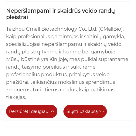
Neperšlampami ir skaidrūs veido randų
pleistrai
Taizhou Cmall Biotechnology Co., Ltd. (CMallBio),
kaip profesionalus gamintojas ir šaltinių gamykla,
specializuojasi neperšlampamų ir skaidrių veido
randų pleistrų tyrime ir kūrime bei gamyboje.
Mūsų būstinė yra Kinijoje, mes puikiai suprantame
randų taisymo poreikius ir sukūrėme
profesionalius produktus, pritaikytus veido
priežiūrai, teikiančius mokslinius sprendimus
žmonėms, turintiems randus, kaip patikimas
tiekėjas.
Peržiūrėti daugiau >>
Siųsti užklausą >>