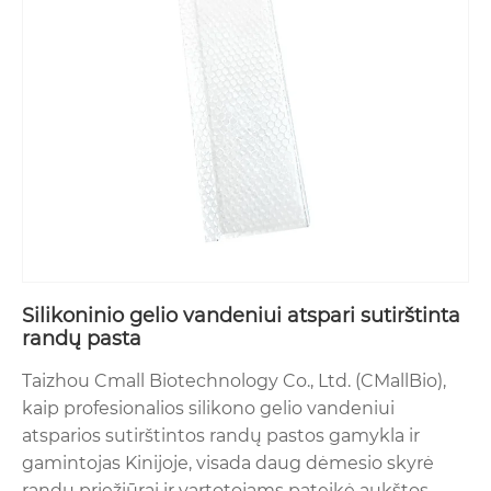
Silikoninio gelio vandeniui atspari sutirštinta
randų pasta
Taizhou Cmall Biotechnology Co., Ltd. (CMallBio),
kaip profesionalios silikono gelio vandeniui
atsparios sutirštintos randų pastos gamykla ir
gamintojas Kinijoje, visada daug dėmesio skyrė
randų priežiūrai ir vartotojams pateikė aukštos