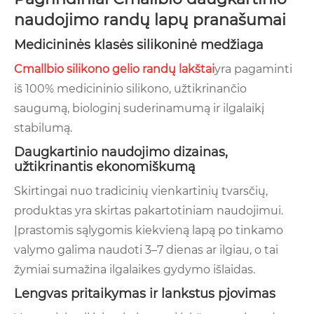
naudojimo randų lapų pranašumai
Medicininės klasės silikoninė medžiaga
Cmallbio silikono gelio randų lakštai
yra pagaminti
iš 100% medicininio silikono, užtikrinančio
saugumą, biologinį suderinamumą ir ilgalaikį
stabilumą.
Daugkartinio naudojimo dizainas,
užtikrinantis ekonomiškumą
Skirtingai nuo tradicinių vienkartinių tvarsčių,
produktas yra skirtas pakartotiniam naudojimui.
Įprastomis sąlygomis kiekvieną lapą po tinkamo
valymo galima naudoti 3–7 dienas ar ilgiau, o tai
žymiai sumažina ilgalaikes gydymo išlaidas.
Lengvas pritaikymas ir lankstus pjovimas