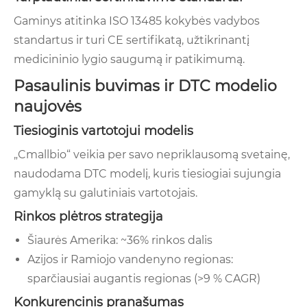
Gaminys atitinka ISO 13485 kokybės vadybos
standartus ir turi CE sertifikatą, užtikrinantį
medicininio lygio saugumą ir patikimumą.
Pasaulinis buvimas ir DTC modelio
naujovės
Tiesioginis vartotojui modelis
„Cmallbio“ veikia per savo nepriklausomą svetainę,
naudodama DTC modelį, kuris tiesiogiai sujungia
gamyklą su galutiniais vartotojais.
Rinkos plėtros strategija
Šiaurės Amerika: ~36% rinkos dalis
Azijos ir Ramiojo vandenyno regionas:
sparčiausiai augantis regionas (>9 % CAGR)
Konkurencinis pranašumas