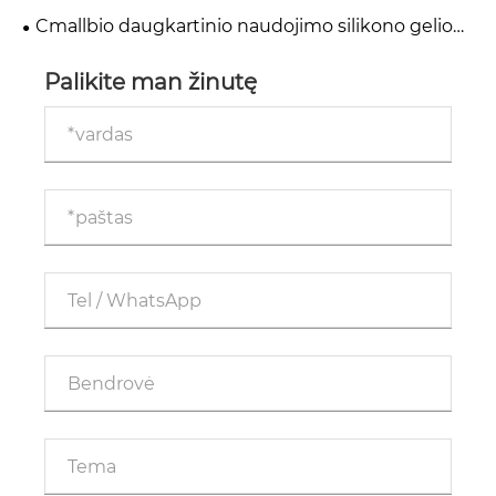
lapas: puikus pasirinkimas pooperacinei randų
Cmallbio daugkartinio naudojimo silikono gelio
priežiūrai
randų tvarsčiai įgauna pasaulinę trauką medicinos
rinkose
Palikite man žinutę