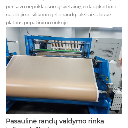
per savo nepriklausomą svetainę, o daugkartinio
naudojimo silikono gelio randų lakštai sulaukė
plataus pripažinimo rinkoje.
Pasaulinė randų valdymo rinka