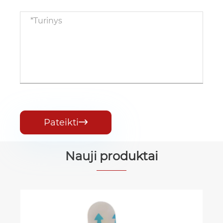
Pateikti

Nauji produktai
Hidrokoloidinis tvarsčio ritinys su