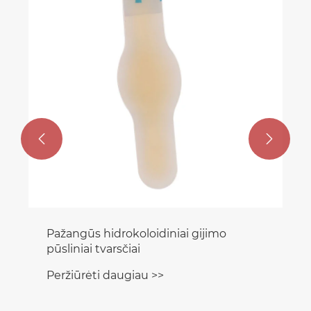
apvadu su traukiamuoju skirtuku nuo
opos
Peržiūrėti daugiau >>

