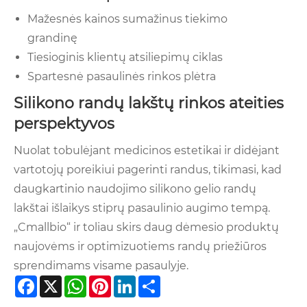
Mažesnės kainos sumažinus tiekimo
grandinę
Tiesioginis klientų atsiliepimų ciklas
Spartesnė pasaulinės rinkos plėtra
Silikono randų lakštų rinkos ateities
perspektyvos
Nuolat tobulėjant medicinos estetikai ir didėjant
vartotojų poreikiui pagerinti randus, tikimasi, kad
daugkartinio naudojimo silikono gelio randų
lakštai išlaikys stiprų pasaulinio augimo tempą.
„Cmallbio“ ir toliau skirs daug dėmesio produktų
naujovėms ir optimizuotiems randų priežiūros
sprendimams visame pasaulyje.
Facebook
X
WhatsApp
Pinterest
LinkedIn
Share