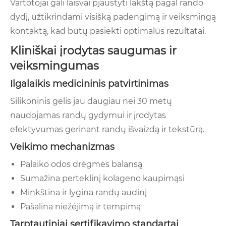
Vartotojai gali laisvai pjaustyti lakštą pagal rando
dydį, užtikrindami visišką padengimą ir veiksmingą
kontaktą, kad būtų pasiekti optimalūs rezultatai.
Kliniškai įrodytas saugumas ir
veiksmingumas
Ilgalaikis medicininis patvirtinimas
Silikoninis gelis jau daugiau nei 30 metų
naudojamas randų gydymui ir įrodytas
efektyvumas gerinant randų išvaizdą ir tekstūrą.
Veikimo mechanizmas
Palaiko odos drėgmės balansą
Sumažina perteklinį kolageno kaupimąsi
Minkština ir lygina randų audinį
Pašalina niežėjimą ir tempimą
Tarptautiniai sertifikavimo standartai