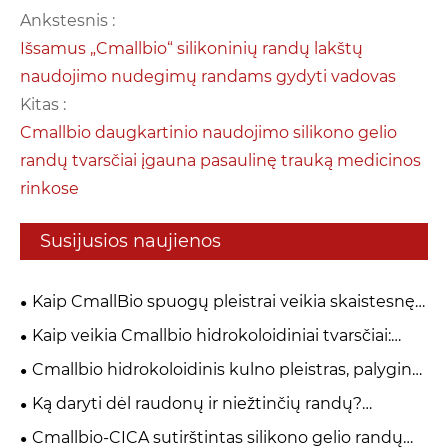
Ankstesnis :
Išsamus „Cmallbio“ silikoninių randų lakštų
naudojimo nudegimų randams gydyti vadovas
Kitas :
Cmallbio daugkartinio naudojimo silikono gelio
randų tvarsčiai įgauna pasaulinę trauką medicinos
rinkose
Susijusios naujienos
Kaip CmallBio spuogų pleistrai veikia skaistesnę
odą per naktį?
Kaip veikia Cmallbio hidrokoloidiniai tvarsčiai:
kodėl drėgnas gijimas yra geresnis nei sausas
Cmallbio hidrokoloidinis kulno pleistras, palyginti
šašas?
su įprastiniais tvarsčiais: kodėl jie greičiau gydo
Ką daryti dėl raudonų ir niežtinčių randų?
pūsles?
„CmallBio“ silikono gelio randų lakštas gali padėti
Cmallbio-CICA sutirštintas silikono gelio randų