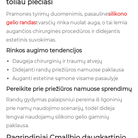
toliau plečiasi
Pramonės tyrimų duomenimis, pasaulinė
silikono
gelio randas
tvarsčių rinka nuolat auga, o tai lemia
augančios chirurginės procedūros ir didėjantis
estetinis suvokimas.
Rinkos augimo tendencijos
Daugėja chirurginių ir traumų atvejų
Didėjanti randų priežiūros namuose paklausa
Auganti estetinė sąmonė visame pasaulyje
Pereikite prie priežiūros namuose sprendimų
Randų gydymas palaipsniui pereina iš ligoninių
prie namų naudojimo scenarijų, todėl didėja
lengvai naudojamų silikono gelio gaminių
paklausa.
Pagrindiniai Cmallbio daugkartinio