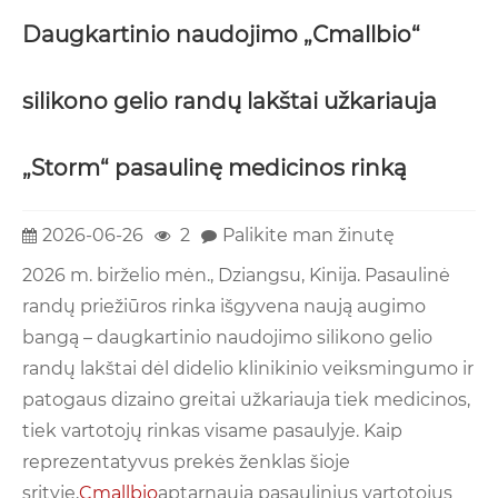
Daugkartinio naudojimo „Cmallbio“
silikono gelio randų lakštai užkariauja
„Storm“ pasaulinę medicinos rinką
2026-06-26
2
Palikite man žinutę
2026 m. birželio mėn., Dziangsu, Kinija. Pasaulinė
randų priežiūros rinka išgyvena naują augimo
bangą – daugkartinio naudojimo silikono gelio
randų lakštai dėl didelio klinikinio veiksmingumo ir
patogaus dizaino greitai užkariauja tiek medicinos,
tiek vartotojų rinkas visame pasaulyje. Kaip
reprezentatyvus prekės ženklas šioje
srityje,
Cmallbio
aptarnauja pasaulinius vartotojus