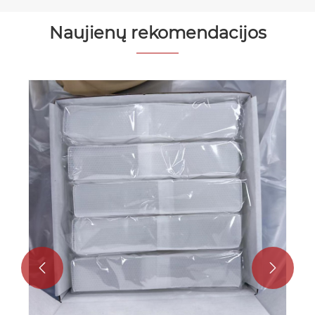
Naujienų rekomendacijos
Kaip elastiniai vandeniui atsparūs odos
spalvos randų pleistrai gali pagerinti
gijimą ir pasitikėjimą?
Peržiūrėti daugiau >>

